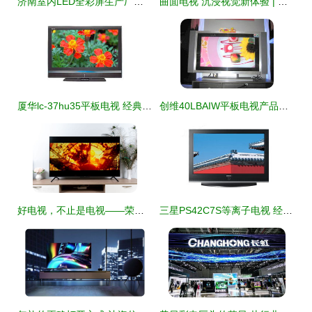
济南室内LED全彩屏生产厂家解读 冬日荧屏热潮背后的科技力量
曲面电视 沉浸视觉新体验 | 国美手机版报价与全解析
厦华lc-37hu35平板电视 经典设计中的视觉体验
创维40LBAIW平板电视产品图赏与参数解答
好电视，不止是电视——荣耀智慧屏X1 65寸全面屏电视深度评测
三星PS42C7S等离子电视 经典功能与产品图鉴深度解析