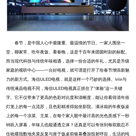
春节，是中国人心中最隆重、最温情的节日。一家人围坐一
堂，聊家常、吃年夜饭、看春晚，这是千百年来团圆时刻的标配。
而当现代科技与传统年味相遇，选择一份合适的年礼，尤其是升级
家庭的视听中心——一台好电视，就可谓是打开了给春节增添新魅
力的新方式。海信ULED电视，就是这样一个巧妙的选择。\n\n与
传统液晶电视不同，海信ULED电视真正抓住了“体验”这一关键
字。它不仅带来了更高的色彩对比度和清晰度，能让你看得清年俗
灯笼上的每一点流苏，且色彩精准得如坐影院。满冰箱的年夜饭桌
上的每一个凉菜、主菜，在每个家人眼中最讨喜的光色质感下一秒
钟跃入屏幕，年味儿也能通透立体？还真是可以夸张到每双眼忍不
住吮碟指数地夹菜反复与座于饭桌前银幕叠加投射呼应，生活的纯