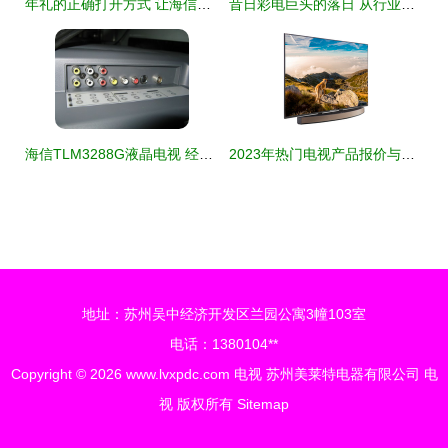
年礼的正确打开方式 让海信ULED电视为团圆时刻添彩
昔日彩电巨头的落日 从行业霸主到代工厂的困顿之路
海信TLM3288G液晶电视 经典设计与性能的融合
2023年热门电视产品报价与选购指南
地址：苏州吴中经济开发区兰园公寓3幢103室
电话：1380104**
Copyright © 2026
www.lvxpdc.com
电视
苏州美莱特电器有限公司
电
视
版权所有
Sitemap