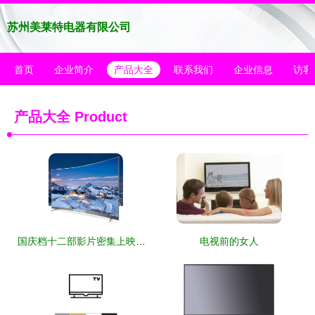
苏州美莱特电器有限公司
首页
企业简介
产品大全
联系我们
企业信息
访客
产品大全
Product
国庆档十二部影片密集上映，入手4K互联网电视，在家尽享视听盛宴
电视前的女人