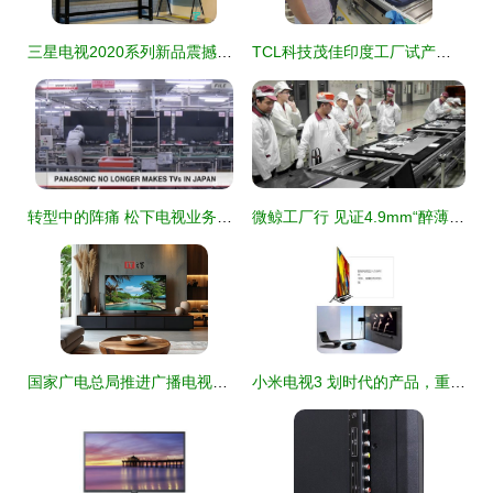
三星电视2020系列新品震撼首发，QLED 8K电视强势登陆中国市场
TCL科技茂佳印度工厂试产成功，首台32英寸电视下线点亮
转型中的阵痛 松下电视业务大调整，外包合作或成行业新常态
微鲸工厂行 见证4.9mm“醉薄”电视下线量产，开启超薄新视界
国家广电总局推进广播电视法立法 筑牢安全根基，提升服务质量
小米电视3 划时代的产品，重新定义智能电视