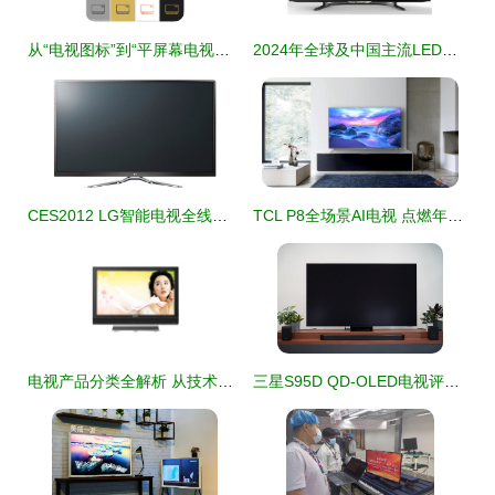
从“电视图标”到“平屏幕电视符号” 电子视觉媒介的演进缩影
2024年全球及中国主流LED电视品牌综合实力排行榜
CES2012 LG智能电视全线标配隐形边框，引领沉浸式视觉新体验
TCL P8全场景AI电视 点燃年轻狂欢，身临其境尽享球场热浪
电视产品分类全解析 从技术到功能，如何选择最适合你的那一款？
三星S95D QD-OLED电视评测 为无限场景而生的最佳选择