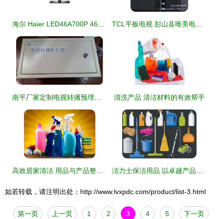
海尔 Haier LED46A700P 46英寸 3D网络LED电视评测 智能家居时代的经典之选
TCL平板电视 彭山县唯美电器的品质之选
南平厂家定制电视转播预埋箱JBT产品详解 江海电子工程(江苏)公司专业制造
清洗产品 清洁材料的有效帮手
高效居家清洁 用品与产品整理指南
洁力士保洁用品 以卓越产品与贴心服务赢得汽车项目消费者信赖
如若转载，请注明出处：http://www.lvxpdc.com/product/list-3.html
第一页
上一页
1
2
3
4
5
下一页