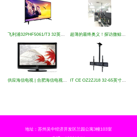
飞利浦32PHF5061/T3 32英寸高清液晶电视 经典黑，纤薄设计点亮小空间
超薄的最终奥义！探访微鲸电视“醉薄”生产线
供应海信电视 | 合肥海信电视机售后维修电话、价格、厂家及图片详情
IT CE OZ2ZJ18 32-65英寸电视吊顶支架 安装便捷、稳固耐用的理想选择
地址：苏州吴中经济开发区兰园公寓3幢103室