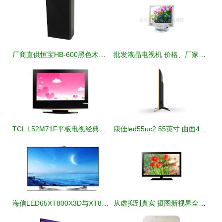
厂商直供恒宝HB-600黑色木质壁挂音箱解析 5-10W功率适配长方形居家商用电声方案
批发液晶电视机 价格、厂家与采购指南
TCL L52M71F平板电视经典设计赏析 视觉与性能的和谐统一
康佳led55uc2 55英寸 曲面4k hdr 双64位18核智能电视平板电视产品图片4
海信LED65XT800X3D与XT800X3DU电视产品介绍及价格分析
从虚拟到真实 摄图新视界全景花电子产品视觉进化论