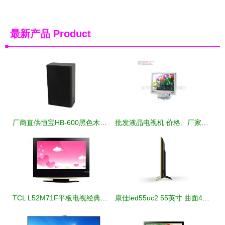
最新产品
Product
厂商直供恒宝HB-600黑色木质壁挂音箱解析 5-10W功率适配长方形居家商用电声方案
批发液晶电视机 价格、厂家与采购指南
TCL L52M71F平板电视经典设计赏析 视觉与性能的和谐统一
康佳led55uc2 55英寸 曲面4k hdr 双64位18核智能电视平板电视产品图片4