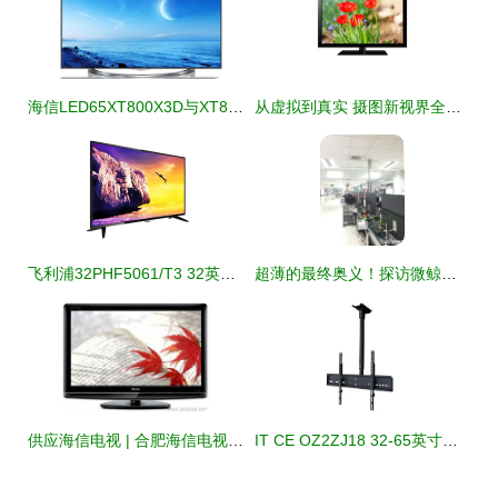
海信LED65XT800X3D与XT800X3DU电视产品介绍及价格分析
从虚拟到真实 摄图新视界全景花电子产品视觉进化论
飞利浦32PHF5061/T3 32英寸高清液晶电视 经典黑，纤薄设计点亮小空间
超薄的最终奥义！探访微鲸电视“醉薄”生产线
供应海信电视 | 合肥海信电视机售后维修电话、价格、厂家及图片详情
IT CE OZ2ZJ18 32-65英寸电视吊顶支架 安装便捷、稳固耐用的理想选择