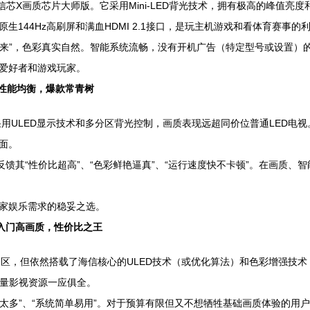
和信芯X画质芯片大师版。它采用Mini-LED背光技术，拥有极高的峰值
144Hz高刷屏和满血HDMI 2.1接口，是玩主机游戏和看体育赛事的
起来”，色彩真实自然。智能系统流畅，没有开机广告（特定型号或设置）
爱好者和游戏玩家。
 性能均衡，爆款常青树
用ULED显示技术和多分区背光控制，画质表现远超同价位普通LED电视
面。
反馈其“性价比超高”、“色彩鲜艳逼真”、“运行速度快不卡顿”。在画质、
家娱乐需求的稳妥之选。
 入门高画质，性价比之王
分区，但依然搭载了海信核心的ULED技术（或优化算法）和色彩增强技术
海量影视资源一应俱全。
好太多”、“系统简单易用”。对于预算有限但又不想牺牲基础画质体验的用户