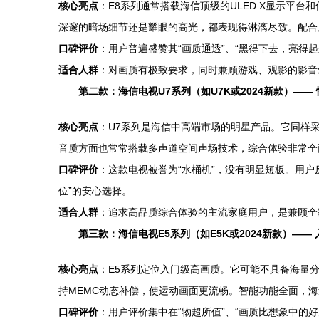
核心亮点
：E8系列通常搭载海信顶级的ULED X显示平台
深邃的暗场细节还是耀眼的高光，都表现得淋漓尽致。配合原生
口碑评价
：用户普遍盛赞其“画质通透”、“黑得下去，亮得
适合人群
：对画质有极致要求，同时兼顾游戏、观影的影音
第二款：海信电视U7系列（如U7K或2024新款）——
核心亮点
：U7系列是海信中高端市场的明星产品。它同样采
音质方面也常常搭载多声道空间声场技术，综合体验非常全
口碑评价
：这款电视被誉为“水桶机”，没有明显短板。用户
位”的安心选择。
适合人群
：追求高品质综合体验的主流家庭用户，是兼顾全
第三款：海信电视E5系列（如E5K或2024新款）——
核心亮点
：E5系列定位入门级高画质。它可能不具备海量
持MEMC动态补偿，使运动画面更流畅。智能功能全面，
口碑评价
：用户评价集中在“物超所值”、“画质比想象中的