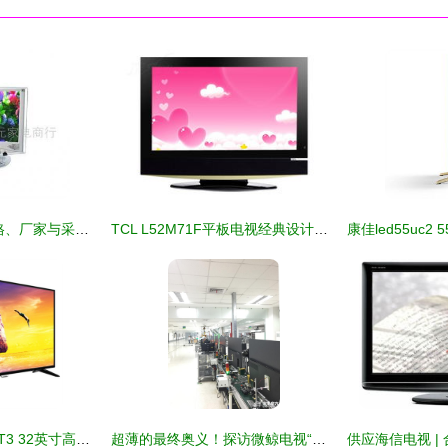
批发液晶电视机 价格、厂家与采购指南
TCL L52M71F平板电视经典设计赏析 视觉与性能的和谐统一
飞利浦32PHF5061/T3 32英寸高清液晶电视 经典黑，纤薄设计点亮小空间
超薄的最终奥义！探访微鲸电视“醉薄”生产线