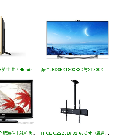
康佳led55uc2 55英寸 曲面4k hdr 双64位18核智能电视平板电视产品图片4
海信LED65XT800X3D与XT800X3DU电视产品介绍及价格分析
供应海信电视 | 合肥海信电视机售后维修电话、价格、厂家及图片详情
IT CE OZ2ZJ18 32-65英寸电视吊顶支架 安装便捷、稳固耐用的理想选择