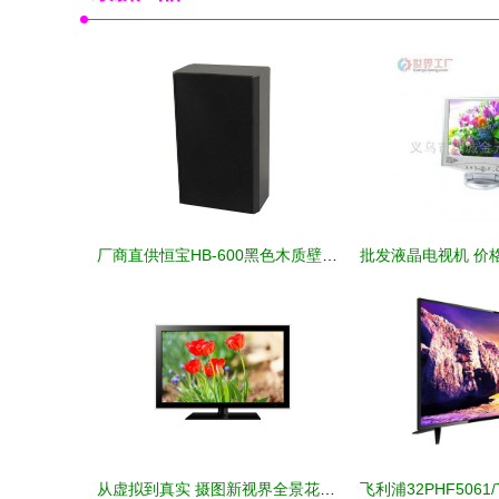
厂商直供恒宝HB-600黑色木质壁挂音箱解析 5-10W功率适配长方形居家商用电声方案
从虚拟到真实 摄图新视界全景花电子产品视觉进化论