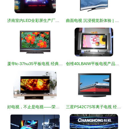
济南室内LED全彩屏生产厂家解读 冬日荧屏热潮背后的科技力量
曲面电视 沉浸视觉新体验 | 国美手机版报价与全解析
厦华lc-37hu35平板电视 经典设计中的视觉体验
创维40LBAIW平板电视产品图赏与参数解答
好电视，不止是电视——荣耀智慧屏X1 65寸全面屏电视深度评测
三星PS42C7S等离子电视 经典功能与产品图鉴深度解析