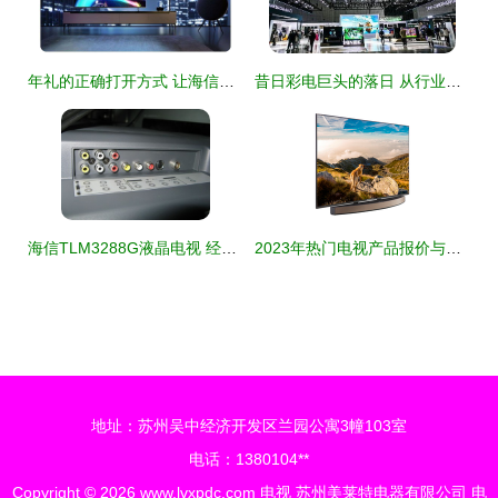
年礼的正确打开方式 让海信ULED电视为团圆时刻添彩
昔日彩电巨头的落日 从行业霸主到代工厂的困顿之路
海信TLM3288G液晶电视 经典设计与性能的融合
2023年热门电视产品报价与选购指南
地址：苏州吴中经济开发区兰园公寓3幢103室
电话：1380104**
Copyright © 2026
www.lvxpdc.com
电视
苏州美莱特电器有限公司
电